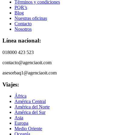
Términos y condiciones
PQR’s
Blog
Nuestras oficinas
Contacto
Nosotros
Línea nacional:
018000 423 523
contacto@agenciaoit.com
asesorbaq1@agenciaoit.com
Viajes:
África
América Central
América del Norte
América del Sur
Asia
Europa
Medio Oriente
Oceanía