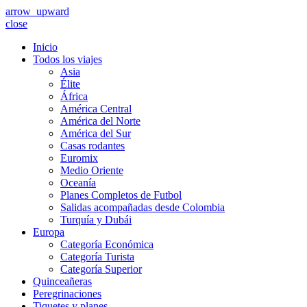
arrow_upward
close
Inicio
Todos los viajes
Asia
Élite
África
América Central
América del Norte
América del Sur
Casas rodantes
Euromix
Medio Oriente
Oceanía
Planes Completos de Futbol
Salidas acompañadas desde Colombia
Turquía y Dubái
Europa
Categoría Económica
Categoría Turista
Categoría Superior
Quinceañeras
Peregrinaciones
Tiquetes y planes