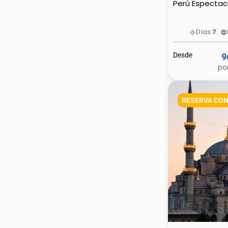
Perú Espectac
Días:
7
light_mode
language
Desde
9
po
RESERVA CON