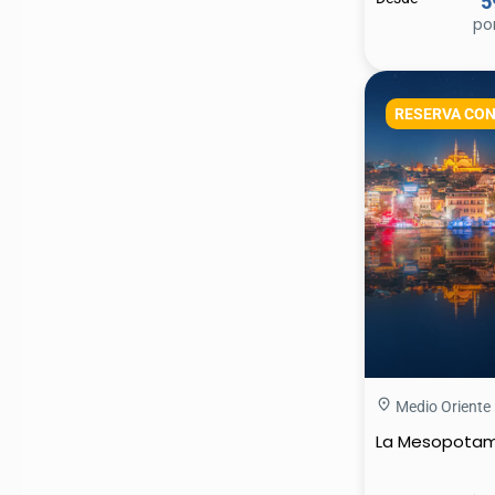
5
po
RESERVA CON
Medio Oriente
La Mesopotam