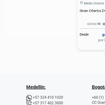
Medio Oriente
Gran Oferta 2×
Días:
10
light_mode
languag
Desde
9
por 
Medellín:
Bogot
+57 324 410 1020
+60 (1)
CC Gran
+57 317 402 3000