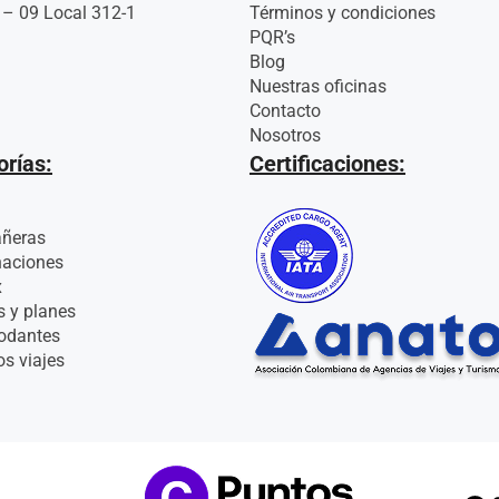
 – 09 Local 312-1
Términos y condiciones
PQR’s
Blog
Nuestras oficinas
Contacto
Nosotros
orías:
Certificaciones:
añeras
naciones
x
s y planes
odantes
os viajes