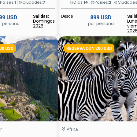
Países:
1
Ciudades:
7
Días:
14
Países:
2
Ciudades
e
place
light_mode
language
place
Salidas:
Desde
Sali
99 USD
899 USD
Domingos
Lune
r persona
por persona
2026
vier
202
200 USD
RESERVA CON 200 USD
r
África