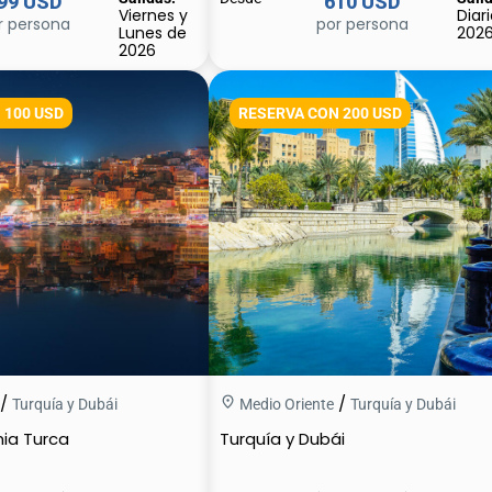
99 USD
610 USD
Viernes y
Diar
r persona
por persona
Lunes de
202
2026
 100 USD
RESERVA CON 200 USD
/
/
Turquía y Dubái
Medio Oriente
Turquía y Dubái
ia Turca
Turquía y Dubái