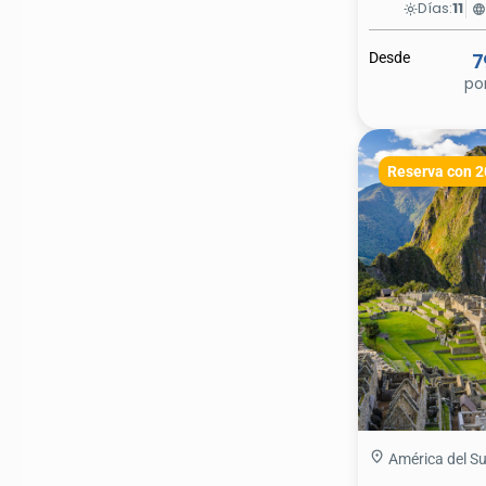
Días:
11
light_mode
languag
Desde
7
po
Reserva con 
América del Su