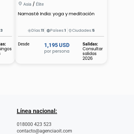
/
Asia
Élite
Namasté India: yoga y meditación
:
3
Días:
11
Países:
1
Ciudades:
5
light_mode
language
place
das:
Desde
Salidas:
1,195 USD
ingos
Consultar
por persona
6
salidas
2026
Línea nacional:
018000 423 523
contacto@agenciaoit.com