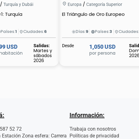
/
/
Turquía y Dubái
Europa
Categoría Superior
1: Turquía
El Triángulo de Oro Europeo
Países:
1
Ciudades:
6
Días:
9
Países:
3
Ciudades
e
place
light_mode
language
place
Salidas:
Desde
Sali
99 USD
1,050 USD
Martes y
Dom
habitación
por persona
sábados
202
2026
á:
Información:
 587 52 72
Trabaja con nosotros
 Estación Zona esfera: Carrera
Políticas de privacidad