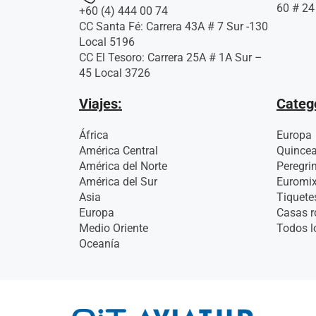
60 # 24
+60 (4) 444 00 74
CC Santa Fé: Carrera 43A # 7 Sur -130
Local 5196
CC El Tesoro: Carrera 25A # 1A Sur –
45 Local 3726
Viajes:
Categ
África
Europa
América Central
Quince
América del Norte
Peregri
América del Sur
Euromi
Asia
Tiquete
Europa
Casas r
Medio Oriente
Todos l
Oceanía