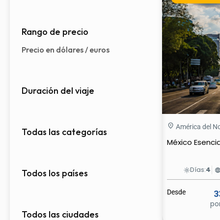
Rango de precio
Precio en dólares / euros
Duración del viaje
América del N
Todas las categorías
México Esencia
Días:
4
light_mode
languag
Todos los países
Desde
3
po
Todos las ciudades