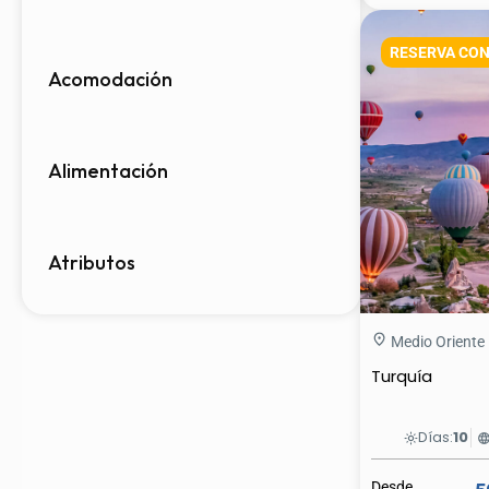
RESERVA CON
Acomodación
Alimentación
Atributos
Medio Oriente
Turquía
Días:
10
light_mode
langua
Desde