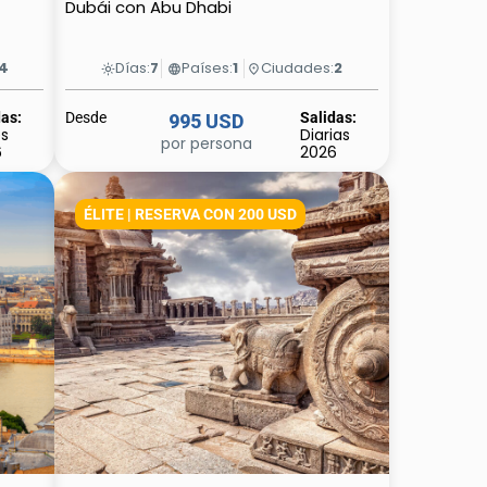
Dubái con Abu Dhabi
4
Días:
7
Países:
1
Ciudades:
2
light_mode
language
place
das:
Desde
Salidas:
995 USD
es
Diarias
por persona
6
2026
ÉLITE | RESERVA CON 200 USD