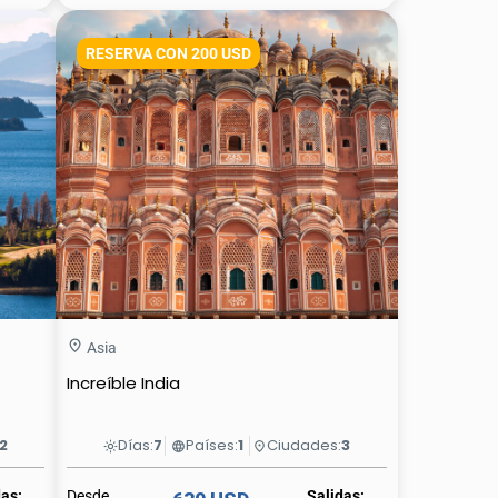
RESERVA CON 200 USD
Asia
Increíble India
2
Días:
7
Países:
1
Ciudades:
3
light_mode
language
place
das:
Desde
Salidas: