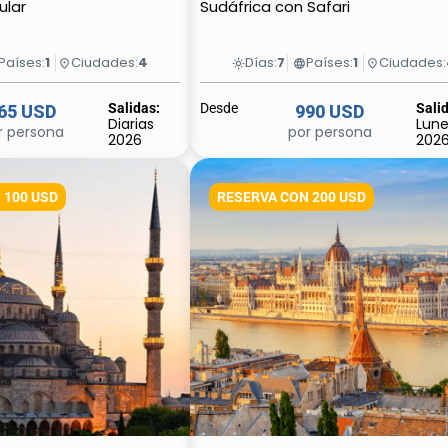
ular
Sudáfrica con Safari
Países:
1
Ciudades:
4
Días:
7
Países:
1
Ciudades:
place
light_mode
language
place
Salidas:
Desde
Sali
65 USD
990 USD
Diarias
Lun
r persona
por persona
2026
202
 100 USD
RESERVA CON 200 USD