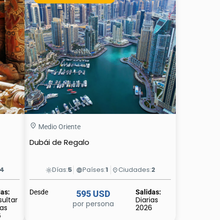
Medio Oriente
Dubái de Regalo
4
Días:
5
Países:
1
Ciudades:
2
light_mode
language
place
das:
Desde
Salidas:
595 USD
ultar
Diarias
por persona
das
2026
6