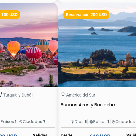
 100 USD
Reserva con 200 USD
/
Turquía y Dubái
América del Sur
Buenos Aires y Bariloche
Países:
1
Ciudades:
7
Días:
8
Países:
1
Ciudades:
ge
place
light_mode
language
place
Salidas:
Desde
Sali