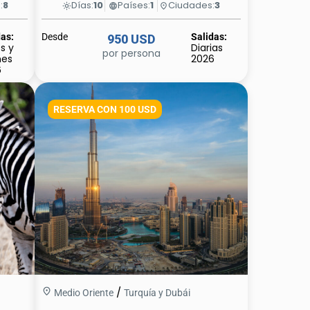
:
8
Días:
10
Países:
1
Ciudades:
3
light_mode
language
place
das:
Desde
Salidas:
950 USD
s y
Diarias
por persona
nes
2026
6
RESERVA CON 100 USD
/
Medio Oriente
Turquía y Dubái