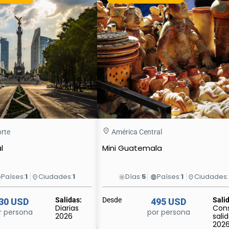
orte
América Central
l
Mini Guatemala
Países:
1
Ciudades:
1
Días:
5
Países:
1
Ciudades:
e
place
light_mode
language
place
Salidas:
Desde
Sali
30 USD
495 USD
Diarias
Cons
r persona
por persona
2026
sali
202