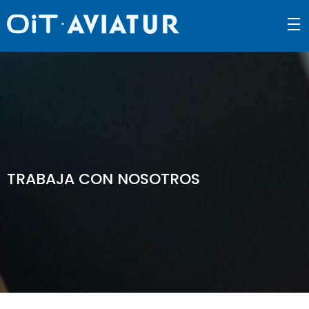
density_medium
TRABAJA CON NOSOTROS