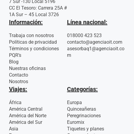
7 Sur -130 Local 5196
CC El Tesoro: Carrera 25A #
1A Sur – 45 Local 3726
Información:
Línea nacional:
Trabaja con nosotros
018000 423 523
Políticas de privacidad
contacto@agenciaoit.com
Términos y condiciones
asesorbaq1@agenciaoit.co
PQR’s
m
Blog
Nuestras oficinas
Contacto
Nosotros
Viajes:
Categorías:
África
Europa
América Central
Quinceañeras
América del Norte
Peregrinaciones
América del Sur
Euromix
Asia
Tiquetes y planes