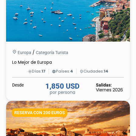
/
Europa
Categoría Turista
Lo Mejor de Europa
Días:
17
Países:
4
Ciudades:
14
light_mode
language
place
1,850 USD
Desde
Salidas:
Viernes 2026
por persona
RESERVA CON 200 EUROS