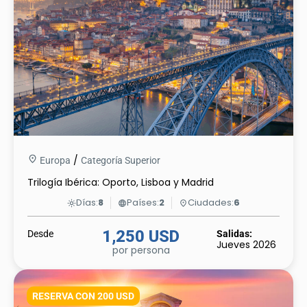
/
Europa
Categoría Superior
Trilogía Ibérica: Oporto, Lisboa y Madrid
Días:
8
Países:
2
Ciudades:
6
light_mode
language
place
1,250 USD
Desde
Salidas:
Jueves 2026
por persona
RESERVA CON 200 USD