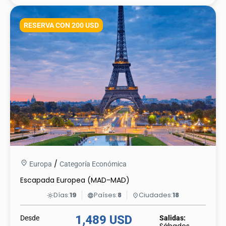
RESERVA CON 200 USD
/
Europa
Categoría Económica
Escapada Europea (MAD-MAD)
Días:
19
Países:
8
Ciudades:
18
light_mode
language
place
1,489 USD
Desde
Salidas: