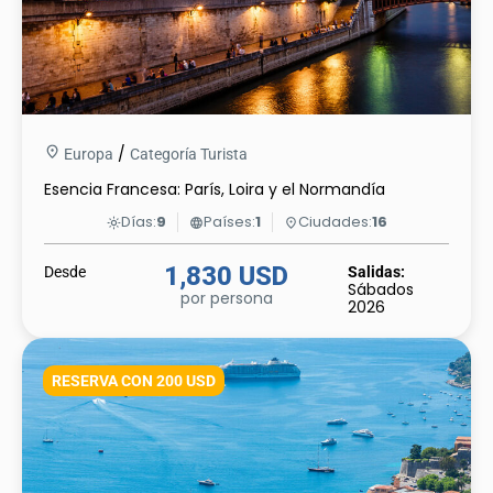
/
Europa
Categoría Turista
Esencia Francesa: París, Loira y el Normandía
Días:
9
Países:
1
Ciudades:
16
light_mode
language
place
1,830 USD
Desde
Salidas:
Sábados
por persona
2026
RESERVA CON 200 USD