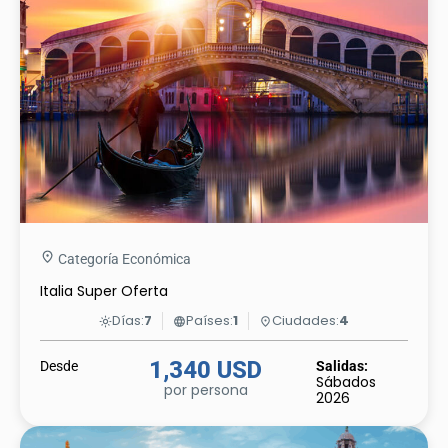
Categoría Económica
Italia Super Oferta
Días:
7
Países:
1
Ciudades:
4
light_mode
language
place
1,340 USD
Desde
Salidas:
Sábados
por persona
2026