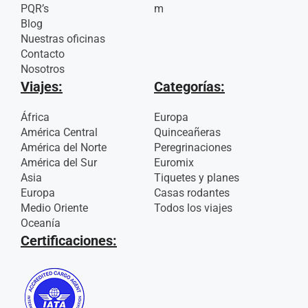
PQR’s
m
Blog
Nuestras oficinas
Contacto
Nosotros
Viajes:
Categorías:
África
Europa
América Central
Quinceañeras
América del Norte
Peregrinaciones
América del Sur
Euromix
Asia
Tiquetes y planes
Europa
Casas rodantes
Medio Oriente
Todos los viajes
Oceanía
Certificaciones: