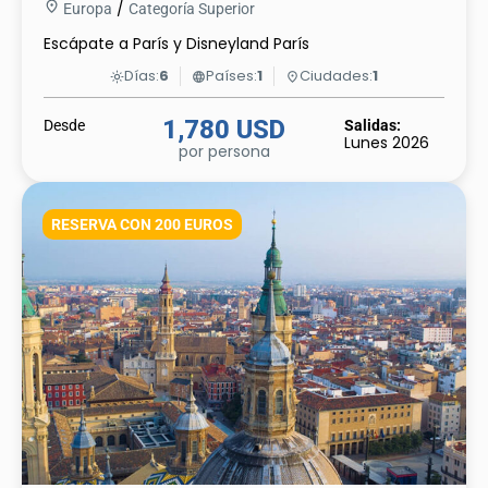
/
Europa
Categoría Superior
Escápate a París y Disneyland París
Días:
6
Países:
1
Ciudades:
1
light_mode
language
place
1,780 USD
Desde
Salidas:
Lunes 2026
por persona
RESERVA CON 200 EUROS