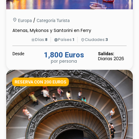
/
Europa
Categoría Turista
Atenas, Mykonos y Santorini en Ferry
Días:
8
Países:
1
Ciudades:
3
light_mode
language
place
1,800 Euros
Desde
Salidas:
Diarias 2026
por persona
RESERVA CON 200 EUROS