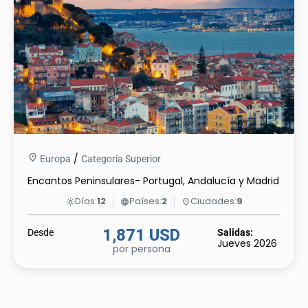
/
Europa
Categoría Superior
Encantos Peninsulares- Portugal, Andalucía y Madrid
Días:
12
Países:
2
Ciudades:
9
light_mode
language
place
1,871 USD
Desde
Salidas:
Jueves 2026
por persona