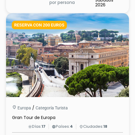
Sábados
por persona
2026
RESERVA CON 200 EUROS
/
Europa
Categoría Turista
Gran Tour de Europa
Días:
17
Países:
4
Ciudades:
18
light_mode
language
place