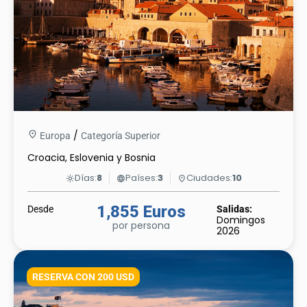
/
Europa
Categoría Superior
Croacia, Eslovenia y Bosnia
Días:
8
Países:
3
Ciudades:
10
light_mode
language
place
1,855 Euros
Desde
Salidas:
Domingos
por persona
2026
RESERVA CON 200 USD