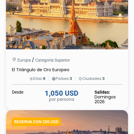
/
Europa
Categoría Superior
El Triángulo de Oro Europeo
Días:
9
Países:
3
Ciudades:
3
light_mode
language
place
1,050 USD
Desde
Salidas:
Domingos
por persona
2026
RESERVA CON 200 USD