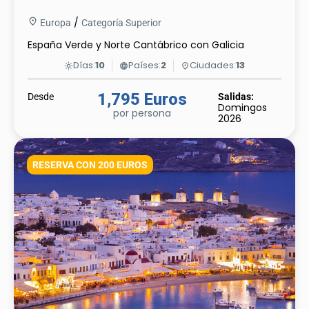
/
Europa
Categoría Superior
España Verde y Norte Cantábrico con Galicia
Días:
10
Países:
2
Ciudades:
13
light_mode
language
place
1,795 Euros
Desde
Salidas:
Domingos
por persona
2026
RESERVA CON 200 EUROS