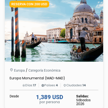
RESERVA CON 200 USD
/
Europa
Categoría Económica
Europa Monumental (MAD-MAD)
Días:
17
Países:
4
Ciudades:
14
light_mode
language
place
1,389 USD
Desde
Salidas:
Sábados
por persona
2026