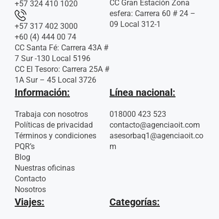
CC Gran Estación Zona
+57 324 410 1020
esfera: Carrera 60 # 24 –
09 Local 312-1
+57 317 402 3000
+60 (4) 444 00 74
CC Santa Fé: Carrera 43A #
7 Sur -130 Local 5196
CC El Tesoro: Carrera 25A #
1A Sur – 45 Local 3726
Información:
Línea nacional:
Trabaja con nosotros
018000 423 523
Políticas de privacidad
contacto@agenciaoit.com
Términos y condiciones
asesorbaq1@agenciaoit.co
PQR’s
m
Blog
Nuestras oficinas
Contacto
Nosotros
Viajes:
Categorías: