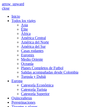
arrow_upward
close
Inicio
Todos los viajes
Asia
Élite
África
América Central
América del Norte
América del Sur
Casas rodantes
Euromix
Medio Oriente
Oceanía
Planes Completos de Futbol
Salidas acompañadas desde Colombia
Turquía y Dubái
Europa
Categoría Económica
Categoría Turista
Categoría Superior
Quinceañeras
Peregrinaciones
Tiquetes y planes