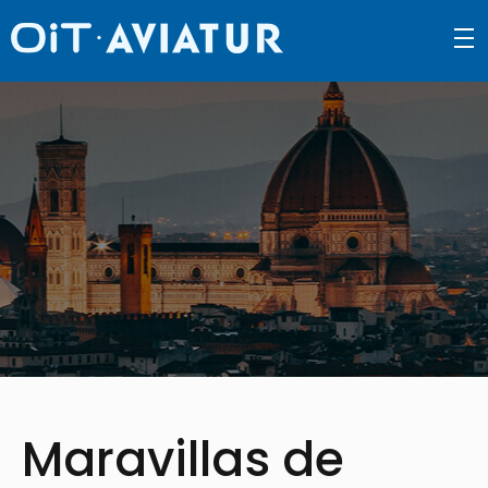
density_medium
Maravillas de