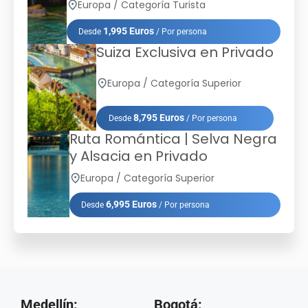
Europa / Categoría Turista
1,995 Euros
Desde
/ Por persona
Suiza Exclusiva en Privado
Europa / Categoría Superior
8,795 Euros
Desde
/ Por persona
Ruta Romántica | Selva Negra
y Alsacia en Privado
Europa / Categoría Superior
6,995 Euros
Desde
/ Por persona
Medellín:
Bogotá: