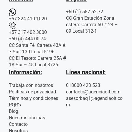
+60 (1) 587 52 72
CC Gran Estación Zona
+57 324 410 1020
esfera: Carrera 60 # 24 –
09 Local 312-1
+57 317 402 3000
+60 (4) 444 00 74
CC Santa Fé: Carrera 43A #
7 Sur -130 Local 5196
CC El Tesoro: Carrera 25A #
1A Sur – 45 Local 3726
Información:
Línea nacional:
Trabaja con nosotros
018000 423 523
Políticas de privacidad
contacto@agenciaoit.com
Términos y condiciones
asesorbaq1@agenciaoit.co
PQR’s
m
Blog
Nuestras oficinas
Contacto
Nosotros