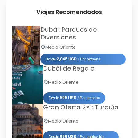
Viajes Recomendados
Dubái: Parques de
Diversiones
Medio Oriente
2,045 USD
Desde
/ Por persona
Dubái de Regalo
Medio Oriente
595 USD
Desde
/ Por persona
Gran Oferta 2×1: Turquía
Medio Oriente
999 USD
Desde
/ Por habitación