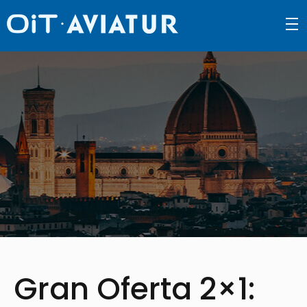
density_medium
Gran Oferta 2×1: