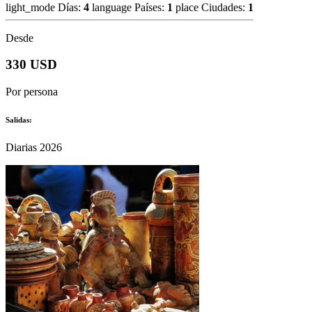
light_mode
Días:
4
language
Países:
1
place
Ciudades:
1
Desde
330 USD
Por persona
Salidas:
Diarias 2026