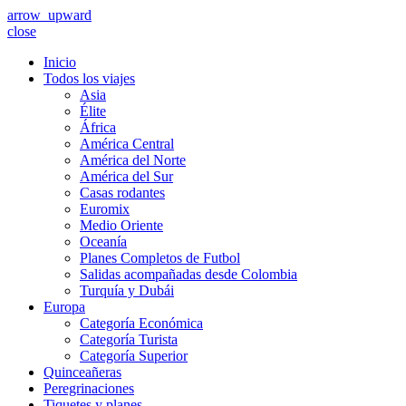
arrow_upward
close
Inicio
Todos los viajes
Asia
Élite
África
América Central
América del Norte
América del Sur
Casas rodantes
Euromix
Medio Oriente
Oceanía
Planes Completos de Futbol
Salidas acompañadas desde Colombia
Turquía y Dubái
Europa
Categoría Económica
Categoría Turista
Categoría Superior
Quinceañeras
Peregrinaciones
Tiquetes y planes