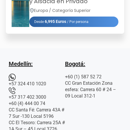
y Alsacia en Privado
Europa / Categoría Superior
6,995 Euros
Desde
/ Por persona
Medellín:
Bogotá:
+60 (1) 587 52 72
CC Gran Estación Zona
+57 324 410 1020
esfera: Carrera 60 # 24 –
09 Local 312-1
+57 317 402 3000
+60 (4) 444 00 74
CC Santa Fé: Carrera 43A #
7 Sur -130 Local 5196
CC El Tesoro: Carrera 25A #
1A Sur – 45 Local 3726