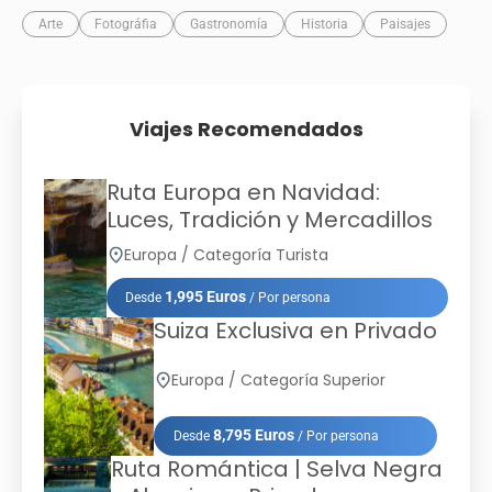
Arte
Fotográfia
Gastronomía
Historia
Paisajes
Viajes Recomendados
Ruta Europa en Navidad:
Luces, Tradición y Mercadillos
Europa / Categoría Turista
1,995 Euros
Desde
/ Por persona
Suiza Exclusiva en Privado
Europa / Categoría Superior
8,795 Euros
Desde
/ Por persona
Ruta Romántica | Selva Negra