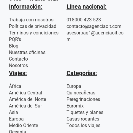
Información:
Línea nacional:
Trabaja con nosotros
018000 423 523
Políticas de privacidad
contacto@agenciaoit.com
Términos y condiciones
asesorbaq1@agenciaoit.co
PQR’s
m
Blog
Nuestras oficinas
Contacto
Nosotros
Viajes:
Categorías:
África
Europa
América Central
Quinceañeras
América del Norte
Peregrinaciones
América del Sur
Euromix
Asia
Tiquetes y planes
Europa
Casas rodantes
Medio Oriente
Todos los viajes
Oceanía