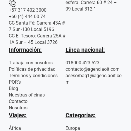
esfera: Carrera 60 # 24 –
09 Local 312-1
+57 317 402 3000
+60 (4) 444 00 74
CC Santa Fé: Carrera 43A #
7 Sur -130 Local 5196
CC El Tesoro: Carrera 25A #
1A Sur – 45 Local 3726
Información:
Línea nacional:
Trabaja con nosotros
018000 423 523
Políticas de privacidad
contacto@agenciaoit.com
Términos y condiciones
asesorbaq1@agenciaoit.co
PQR’s
m
Blog
Nuestras oficinas
Contacto
Nosotros
Viajes:
Categorías:
África
Europa