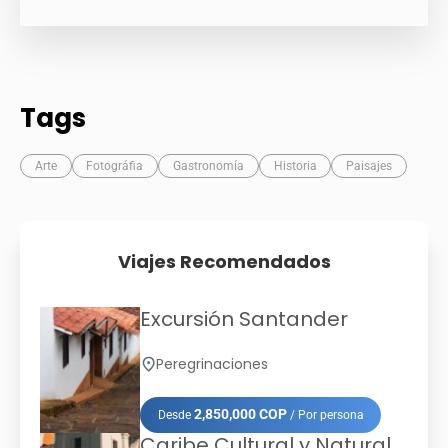
Tags
Arte
Fotográfia
Gastronomía
Historia
Paisajes
Viajes Recomendados
Excursión Santander
Peregrinaciones
2,850,000 COP
Desde
/ Por persona
Caribe Cultural y Natural